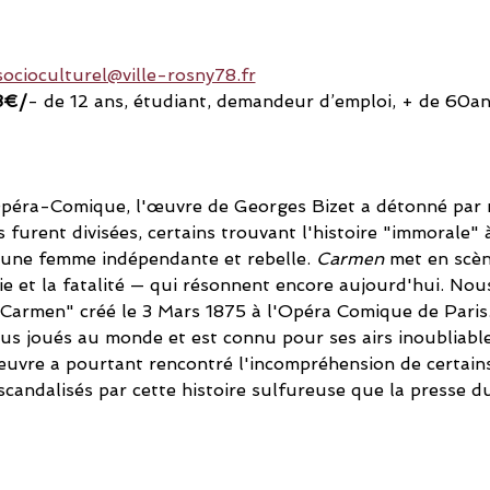
socioculturel@ville-rosny78.fr
3€/
-
de 12 ans, étudiant, demandeur d’emploi, + de 60an
Opéra-Comique, l'œuvre de Georges Bizet a détonné par 
s furent divisées, certains trouvant l'histoire "immorale" 
 une femme indépendante et rebelle. 
Carmen
 met en scèn
usie et la fatalité — qui résonnent encore aujourd'hui. No
Carmen" créé le 3 Mars 1875 à l'Opéra Comique de Paris.
plus joués au monde et est connu pour ses airs inoubliab
œuvre a pourtant rencontré l'incompréhension de certains
 scandalisés par cette histoire sulfureuse que la presse