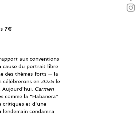
s 
7€
rapport aux conventions 
à cause du portrait libre 
e des thèmes forts — la 
us célébrerons en 2025 le 
 Aujourd'hui, 
Carmen
les comme la "Habanera" 
 critiques et d'une 
 du lendemain condamna 