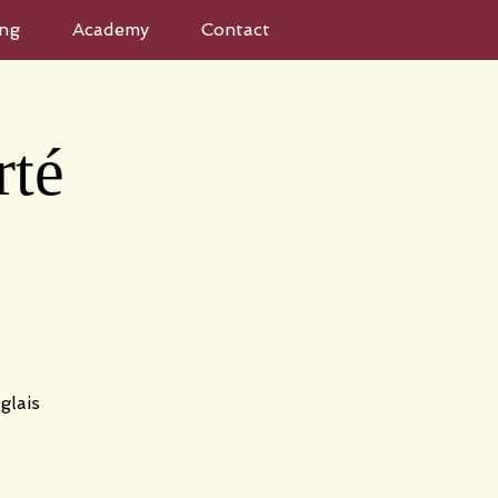
ng
Academy
Contact
rté
glais