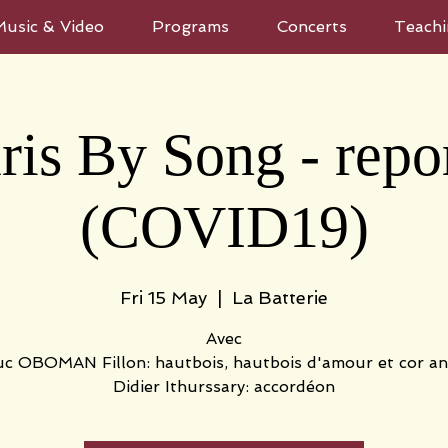
Music & Video
Programs
Concerts
Teachi
ris By Song - repo
(COVID19)
Fri 15 May
  |  
La Batterie
Avec
c OBOMAN Fillon: hautbois, hautbois d'amour et cor an
Didier Ithurssary: accordéon