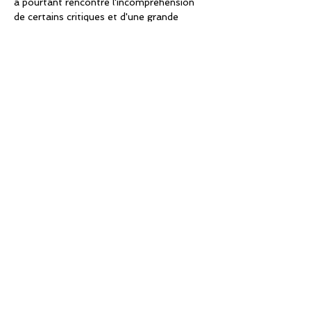
a pourtant rencontré l'incompréhension 
de certains critiques et d'une grande 
partie du public, scandalisés par cette 
histoire sulfureuse que la presse du 
lendemain condamna au nom de la 
morale. Georges Bizet, bouleversé par 
l'échec initial de 
Carmen
,…
En lire plus >
Partager cet événement
Association n ° 09/41212152 - Siret
434 921 513 000 10
- APE 923 A
Show Producer License 2 n ° 2-1021523
Headquarters: 171, route de Marolles - 78670 Villennes / Seine
Writing: Webmaster
Translation: Rachel Hirel