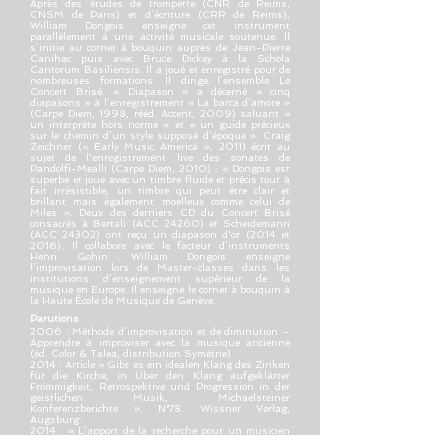
Après des études de trompette (CNR de Reims,
CNSM de Paris) et d’écriture (CRR de Reims),
William Dongois enseigne cet instrument
parallèlement à une activité musicale soutenue. Il
s’initie au cornet à bouquin auprès de Jean-Pierre
Canihac puis avec Bruce Dickey à la Schola
Cantorum Basiliensis. Il a joué et enregistré pour de
nombreuses formations. Il dirige l’ensemble Le
Concert Brisé. « Diapason » a décerné « cinq
diapasons » à l’enregistrement « La barca d’amore »
(Carpe Diem, 1998, rééd. Accent, 2009) saluant «
un interprète hors norme » et « un guide précieux
sur le chemin d’un style supposé d’époque ». Craig
Zeichner (« Early Music America », 2011) écrit au
sujet de l'enregistrement live des sonates de
Pandolfi-Mealli (Carpe Diem, 2010) : « Dongois est
superbe et joue avec un timbre fluide et précis tout à
fait irrésistible, un timbre qui peut être clair et
brillant mais également moelleux comme celui de
Miles ». Deux des derniers CD du Concert Brisé
consacrés à Bertali (ACC 24260) et Scheidemann
(ACC 24302) ont reçu un diapason d'or (2014 et
2016). Il collabore avec le facteur d’instruments
Henri Gohin. William Dongois enseigne
l’improvisation lors de Master-classes dans les
institutions d’enseignement supérieur de la
musique en Europe. Il enseigne le cornet à bouquin à
la Haute École de Musique de Genève.
Parutions
2006 : Méthode d’improvisation et de diminution –
Apprendre à improviser avec la musique ancienne
(éd. Color & Talea, distribution Symétrie).
2014 : Article « Gibt es ein idealen Klang des Zinken
für die Kirche, in Über den Klang aufgeklärter
Frömmigkeit, Retrospektive und Progression in der
geistlichen Musik, Michaelsteiner
Konferenzberichte », N°78. Wissner Verlag,
Augsburg.
2014 : « L’apport de la recherche pour un musicien
instrumentiste : écho de la séance du 4 avril 2014