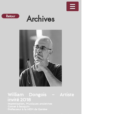
Retour
Archives
William Dongois – Artiste
invité 2018
Improvisation, Musiques anciennes
Cornet à bouquin
Professeur à la HEM de Genève