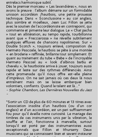
entrelacs harmonique subtil.
Dès le premier morceau « Les lavandières », nous en
avons la preuve : l’album démarre sur un formidable
unisson accordéon /hautbois, une petite prouesse
technique. Dans « Sconclusione » au cor anglais,
plus sombre et moelleux, Jean Luc Fillon se jette
avec le soutien de l’accordéoniste en contrepoint, qui
commente et pimente leur dialogue. Le « Chat pacha
» tout en allitération, au tempo rapide, tourbillonne
avant que « Frecciarossa » ne réveille subtilement
quelques effluves de chansons napolitaines. Sur «
Double Scotch », toujours enlevé, composition de
Hermeto Pascoale, le hautbois se pête à une montée
« en broderie » raffinée, brillante tout simplement. Et
quant au traitement du tube « Bebe » de l’incroyable
Hermeto Pascoal au « look d’albinos barbu et
chevelu », le hautboïste arrive à jouer, toujours aussi
rapide et leste sur des rythmes différenciés. Ainsi
cette promenade qu’il nous offre est-elle pleine
d’imprévus. On ne sait jamais où ces deux là nous
entraînent mais on se laisse embarquer bien
volontiers, confiants. Quand le talent est là…"
- Sophie Chambon, Les Dernières Nouvelles du Jazz
-
"Sortir un CD de plus de 60 minutes et 13 titres avec
l’association insolite d’un hautbois (ou d’un cor
anglais) et d’un accordéon, est un pari suffisamment
fou pour qu’il éveille notre curiosité. Le mariage des
timbres de ces instruments unis par la vibration, le
souffle et l’air, fonctionne à merveille, surtout
lorsqu’il est porté par des instrumentistes aussi
exceptionnels que Fillon et Ithursarry. Deux
musiciens qui se connaissent bien et savent instaurer