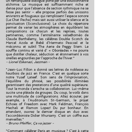
un remarquable dialogue porté par une bouillonnante
alchimie. La musique est suffisamment riche et
dense pour que l’absence de section rythmique ne se
fasse pas sentir – elle propose parfois des unissons
enivrants et fougueux qui remplissent l’espace sonore
(Le Chat Pacha) mais sait aussi utiliser le silence et la
ponctuation (Sconclusione). Le choix du répertoire
permet de varier les atmosphères en équilibrant les
compositions ce chacun et les reprises, toutes
pertinentes, comme l’entraînante valseBornéo de
Claude Barthélemy, les célèbres Double Scotch de
Marcel Azola et Bebê d’Hermeto Pascoal et le
méconnu et subtil The Aerie de Peggy Stern. Le
souffle continu et varié d’ « Oboréades » ne pourra
que distiller chaleur, séduction et étonnement à vos
oreilles engourdies par l’approche de l’hiver."
- Lionel Eskenazi, Jazzman -
"Jean-Luc Fillon a donné ses lettres de noblesse au
hautbois de jazz en France. C’est en quelque sorte
notre Yusef Lateef. Son sens de l’improvisation,
l’équilibre du phrasé, ses possibilités illimitées
garantissent des prestations d’une qualité supérieure.
Tout le monde s’arrache sa collaboration. Lui-même
sucite une pléiade de groupes. Du coup, le voilà dans
une multitude de configurations. Allez écouter, par
exemple, à l’Auditorium St-Germain, le projet
Echoes of Freedom avec Mark Feldman, François
Mechali et Ramon Lopez! Du pur bonheur. En
attendant, ouvrez le dernier disque en duo avec
l’accordéoniste Didier Ithursarry. C’est un coffre aux
merveilles."
- Bruno Pfeiffer, Ça va jazzer -
"Comment célébrer Paris en musique ? C’est à cette