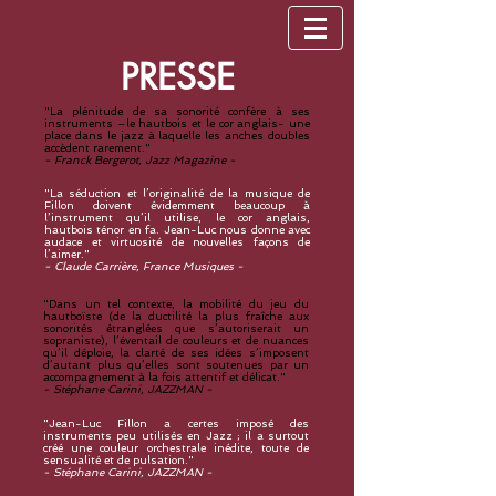
PRESSE
"La plénitude de sa sonorité confère à ses
instruments –le hautbois et le cor anglais- une
place dans le jazz à laquelle les anches doubles
accèdent rarement."
- Franck Bergerot, Jazz Magazine -
"La séduction et l’originalité de la musique de
Fillon doivent évidemment beaucoup à
l’instrument qu’il utilise, le cor anglais,
hautbois ténor en fa. Jean-Luc nous don
ne avec
audace et virtuosité de nouvelles façons de
l’aimer."
- Claude Carrière, France Musiques -
"Dans un tel contexte, la mobilité du jeu du
hautboïste (de la ductilité la plus fraîche aux
sonorités étranglées que s’autoriserait un
sopraniste), l’éventail de couleurs et de nuances
qu’il déploie, la clarté de ses idées s’imposent
d’autant plus qu’elles sont soutenues par un
accompagnement à la fois attentif et délicat."
- Stéphane Carini, JAZZMAN -
"Jean-Luc Fillon a certes imposé des
instruments peu utilisés en Jazz ; il a surtout
créé une couleur orchestrale inédite, toute de
sensualité et de pulsation."
- Stéphane Carini, JAZZMAN -