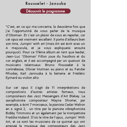
Rousselet - Januska
Découvrir le programme
"C’est, en ce qui me concerne, la deuxième fois que
j’ai l’opportunité de vous parler de la musique
d’Oboman. Et c’est un plaisir de vous en reparler, car
cet opus est vraiment excellent. Il porte d’ailleurs bien
son titre, Jumpin’ with art (mais Art est écrit avec un
A majuscule, et je vous expliquerai ensuite
pourquoi). Pour ce 17ème album en tant que leader,
Jean-Luc ‘Oboman’ Fillon joue du hautbois et du
cor anglais, et il est accompagné par un quatuor de
musiciens talentueux: Bruno Rousselet à la
contrebasse, Olivier Hutman au piano et au Fender
Rhodes, Karl Jannuska à la batterie et Frédéric
Eymard au violon alto.
Sur cet opus il s’agit de 11 interprétations de
compositions d’autres artistes fameux, tous
compositeurs des Jazz Messengers d’Art Blakey. Le
saxophoniste compositeur Wayne Shorter, par
exemple, a écrit 7 morceaux, le pianiste Cedar Walton
en a signé 2, un titre par le pianiste vibraphoniste
Bobby Timmons et un également par le trompettiste
Freddie Hubard. D’où le titre de l’opus, Jumpin’ With
Art, et ce sont les musiciens de ce quintet qui ont
arrangé la musique des compositeurs des Jazz