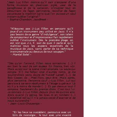
"Jean Luc Fillon montre qu’il sait s’emparer d’une
forme musicale en plasticien stylé, user de la
paraphrase et de la variation, s’inspirer tout en
détournant de façon pertinente, revivifier de façon
astucieuse la tradition sans que l’on puisse un seul
instant oublier l’original "
- Sophie Chambon, JazzBreak -
"N’écoutez pas J-Luc Fillon en pensant qu’il
joue d’un instrument peu utilisé en Jazz. Il n’a
pas besoin de ce genre "d’indulgence", son talent
de compositeur et d’improvisateur fait rapidement
oublier l’instrument. Dès la première plage, on
est sûr que J-L F. sait de quoi il parle et qu’il
maîtrise tous les aspects essentiels de la
musique de Jazz, sans parler de sa technique
instrumentale au dessus de tout soupçon."
- Martial Solal -
"Dès qu’on l’entend, Fillon nous contamine. (…) il
est bien le seul de son espèce. En France, bien sûr.
Mais aussi sur la scène internationale. La seule qui
compte. S’il me fallait citer d’autres noms, je me
souviendrais sans doute de Yussef Lateef, (…), de
Bob Cooper, de …Med Flory, peut être…Mais après,
plus personne. Personne sauf J-Luc Fillon. Lui qui
persiste à se tenir résolument à l’étage supérieur. Là
où il y a moins de monde (…). Et par dessus tout il
compose. Seulement du premier choix. C’est tout lui.
Je connais J-Luc Fillon depuis plus de quinze ans.
Alors quand j’y pense, les bras m en tombent (…)
L’essentiel est qu’il n’a jamais cessé d’avancer et de
nous surprendre."
- Jean-Louis Chautemps -
"Et les lieux se succèdent, parcourus avec un
brin de nostalgie : le tout avec une vivacité