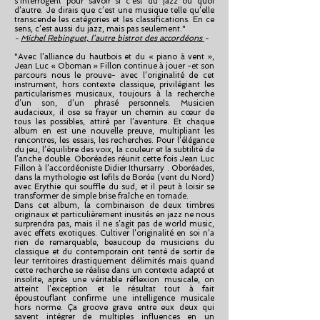
s’interrogent pour savoir si c’est du jazz ou quoi
d’autre. Je dirais que c’est une musique telle qu’elle
transcende les catégories et les classifications. En ce
sens, c’est aussi du jazz, mais pas seulement."
-
Michel Rebinguet, l’autre bistrot des accordéons
-
"Avec l’alliance du hautbois et du « piano à vent »,
Jean Luc « Oboman » Fillon continue à jouer -et son
parcours nous le prouve- avec l’originalité de cet
instrument, hors contexte classique, privilégiant les
particularismes musicaux, toujours à la recherche
d’un son, d’un phrasé personnels. Musicien
audacieux, il ose se frayer un chemin au cœur de
tous les possibles, attiré par l’aventure. Et chaque
album en est une nouvelle preuve, multipliant les
rencontres, les essais, les recherches. Pour l’élégance
du jeu, l’équilibre des voix, la couleur et la subtilité de
l’anche double. Oboréades réunit cette fois Jean Luc
Fillon à l’accordéoniste Didier Ithursarry . Oboréades,
dans la mythologie est lefils de Borée (vent du Nord)
avec Erythie qui souffle du sud, et il peut à loisir se
transformer de simple brise fraîche en tornade.
Dans cet album, la combinaison de deux timbres
originaux et particulièrement inusités en jazz ne nous
surprendra pas, mais il ne s’agit pas de world music,
avec effets exotiques. Cultiver l’originalité en soi n’a
rien de remarquable, beaucoup de musiciens du
classique et du contemporain ont tenté de sortir de
leur territoires drastiquement délimités mais quand
cette recherche se réalise dans un contexte adapté et
insolite, après une véritable réflexion musicale, on
atteint l’exception et le résultat tout à fait
époustouflant confirme une intelligence musicale
hors norme. Ça groove grave entre eux deux qui
savent intégrer de multiples influences en un