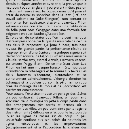
gonflé. Et audacieux ! Non contant d’avoir apporté
depuis quelques années et avec brio, la preuve que le
hautbois (oucor anglais if you prefer) n’était pas un
instrument réservé aux baroqueux mais qu’il pouvait
créer de nouvelles sonorités dans le jazz ( cf. son
travail sublime sur Duke Ellington), non contant de
se monter fort audacieux disais-je, Jean-Luc Fillon
est aussi casse cou. Car il faut avoir une petite dose
de folie pour oser s’engager dans une formule fort
exigeante en duo Hautbois/Accordéon.
Et force est de constater que l’on ne peut manquer
d’être impressionné par la qualité musicale de ce que
ces deux-là proposent. Ça joue à haut, très haut
niveau. En grande partie, la performance résulte de
l’appropriation d’une écriture magnifique signée soit
de l’accordéoniste, de Fillon lui-même mais aussi de
Claude Barthélemy, Marcel Azzola, Hermeto Pascoal
ou encore Peggy Stern. De ce matériau Jean-Luc
Fillon en fait une musique buissonnière, heureuse,
virevoltante, la robe légère et le sourire aux lèvres. Les
deux hommes s’écoutent, s’entendent et se
comprennent admirablement. L’énergie domine les
échanges et la couleur du son, la pâte harmonique
tirée du mariage du Hautbois et de l’accordéon est
carrément convaincante.
Pour autant l’exercice impose un partage des tâches
un peu unilatéral. Jean-Luc Fillon, en gourmand
épicurien de la musique s’y jette à corps perdu dans
des arrangements très serrés et denses où la
répartition des rôles, un peu contrainte par le registre
des instruments ( difficile en effet pour le hautbois de
jouer les lignes de basse) est du coup un peu
unilatérale confiant aux sinuosités du hautbois les
lignes mélodiques et les improvisations
(exceptionnelles) et à l’accordéon la chaleur des