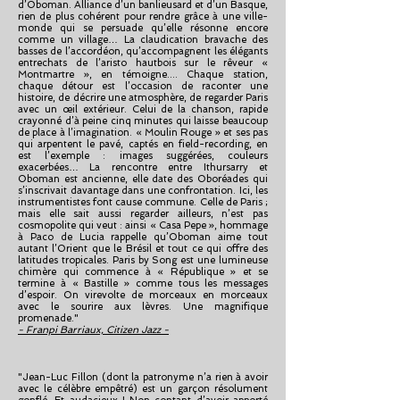
d’Oboman. Alliance d’un banlieusard et d’un Basque,
rien de plus cohérent pour rendre grâce à une ville-
monde qui se persuade qu’elle résonne encore
comme un village… La claudication bravache des
basses de l’accordéon, qu’accompagnent les élégants
entrechats de l’aristo hautbois sur le rêveur «
Montmartre », en témoigne.... Chaque station,
chaque détour est l’occasion de raconter une
histoire, de décrire une atmosphère, de regarder Paris
avec un œil extérieur. Celui de la chanson, rapide
crayonné d’à peine cinq minutes qui laisse beaucoup
de place à l’imagination. « Moulin Rouge » et ses pas
qui arpentent le pavé, captés en field-recording, en
est l’exemple : images suggérées, couleurs
exacerbées… La rencontre entre Ithursarry et
Oboman est ancienne, elle date des Oboréades qui
s’inscrivait davantage dans une confrontation. Ici, les
instrumentistes font cause commune. Celle de Paris ;
mais elle sait aussi regarder ailleurs, n’est pas
cosmopolite qui veut : ainsi « Casa Pepe », hommage
à Paco de Lucia rappelle qu’Oboman aime tout
autant l’Orient que le Brésil et tout ce qui offre des
latitudes tropicales. Paris by Song est une lumineuse
chimère qui commence à « République » et se
termine à « Bastille » comme tous les messages
d’espoir. On virevolte de morceaux en morceaux
avec le sourire aux lèvres. Une magnifique
promenade."
- Franpi Barriaux, Citizen Jazz -
"Jean-Luc Fillon (dont la patronyme n’a rien à avoir
avec le célèbre empêtré) est un garçon résolument