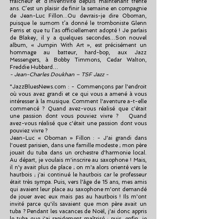
fraîcheur et d’inventivité depuis maintenant trente
ans. C’est un plaisir de finir la semaine en compagnie
de Jean-Luc Fillon...Ou devrais-je dire Oboman,
puisque le surnom t’a donné le tromboniste Glenn
Ferris et que tu l’as officiellement adopté ! Je parlais
de Blakey, il y a quelques secondes…Son nouvel
album, « Jumpin With Art », est précisément un
hommage au batteur, hard-bop, aux Jazz
Messengers, à Bobby Timmons, Cedar Walton,
Freddie Hubbard…
- Jean-Charles Doukhan – TSF Jazz -
"JazzBluesNews.com : - Commençons par l'endroit
où vous avez grandi et ce qui vous a amené à vous
intéresser à la musique. Comment l'aventure a-t-elle
commencé ? Quand avez-vous réalisé que c'était
une passion dont vous pouviez vivre ? Quand
avez-vous réalisé que c'était une passion dont vous
pouviez vivre ?
Jean-Luc « Oboman » Fillon : - J'ai grandi dans
l'ouest parisien, dans une famille modeste ; mon père
jouait du tuba dans un orchestre d'harmonie local.
Au départ, je voulais m'inscrire au saxophone ! Mais,
il n'y avait plus de place ; on m'a alors orienté vers le
hautbois ; j'ai continué le hautbois car le professeur
était très sympa. Puis, vers l'âge de 15 ans, mes amis
qui avaient leur place au saxophone m'ont demandé
de jouer avec eux mais pas au hautbois ! Ils m'ont
invité parce qu'ils savaient que mon père avait un
tuba ? Pendant les vacances de Noël, j'ai donc appris
le tuba que j'ai rapidement maîtrisé ; puis, enfin, je