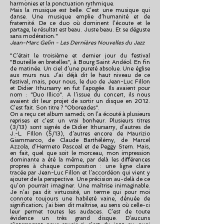
harmonies et la ponctuation rythmique.
Mais la musique est belle. C’est une musique qui
danse. Une musique emplie d’humanité et de
fraternité. De ce duo où dominent l’écoute et le
partage, le résultat est beau. Juste beau. Et se déguste
sans modération."
Jean-Marc Gelin - Les Dernières Nouvelles du Jazz
"C’était le troisième et dernier jour du festival
"Bouteille en bretelles", à Bourg Saint Andéol. En fin
de matinée. Un ciel d’une pureté absolue. Une église
aux murs nus. J’ai déjà dit le haut niveau de ce
festival, mais, pour nous, le duo de Jean-Luc Fillon
et Didier Ithursarry en fut l’apogée. Ils avaient pour
nom : "Duo Illico". A l’issue du concert, ils nous
avaient dit leur projet de sortir un disque en 2012.
C’est fait. Son titre ? "Oboreades".
On a reçu cet album samedi; on l’a écouté à plusieurs
reprises et c’est un vrai bonheur. Plusieurs titres
(3/13) sont signés de Didier Ithursarry, d’autres de
J.-L. FIllon (5/13), d’autres encore de Maurizio
Giammarco, de Claude Barthélémy, de Marcel
Azzola, d’Hermeto Pascoal et de Peggy Stern. Mais,
en fait, quel que soit le morceau, mon impression
dominante a été la même, par delà les différences
propres à chaque composition : une ligne claire
tracée par Jean-Luc Fillon et l’accordéon qui vient y
ajouter de la perspective. Une précision au-delà de ce
qu’on pourrait imaginer. Une maîtrise inimaginable.
Je n’ai pas dit virtuosité, un terme qui pour moi
connote toujours une habileté vaine, dénuée de
signification; j’ai bien dit maîtrise, au sens où celle-ci
leur permet toutes les audaces. C’est de toute
évidence un très grand disque. D’aucuns