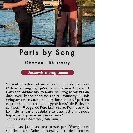
Paris by Song
Oboman - Ithursarry
Découvrir le programme
"Jean-Luc Fillon est un si bon joueur de hautbois
("oboe" en anglais) qu'on le surnomme Oboman !
Dans son dernier album Paris By Song enregistré en
duo avec l'accordéoniste Didier Ithursarry, il fait
swinguer cet instrument au rythme du pavé parisien
et promène son chant de cygne blessé de Belleville
au Moulin Rouge, du Père Lachaise au Pont des Arts.
Loin de la carte postale attendue, cette musique
frappe par sa poésie très personnelle."
- Louis Julien Nicolaou, Télérama -
"... le pas juste un peu pressé par l’énergie des
soufflets de Didier Ithursarry et des anches