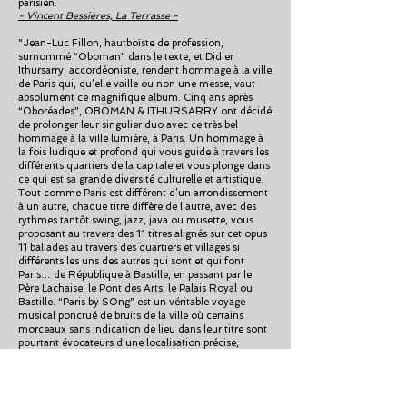
parisien.
- Vincent Bessières, La Terrasse -
"Jean-Luc Fillon, hautboïste de profession,
surnommé “Oboman” dans le texte, et Didier
Ithursarry, accordéoniste, rendent hommage à la ville
de Paris qui, qu’elle vaille ou non une messe, vaut
absolument ce magnifique album. Cinq ans après
“Oboréades”, OBOMAN & ITHURSARRY ont décidé
de prolonger leur singulier duo avec ce très bel
hommage à la ville lumière, à Paris. Un hommage à
la fois ludique et profond qui vous guide à travers les
différents quartiers de la capitale et vous plonge dans
ce qui est sa grande diversité culturelle et artistique.
Tout comme Paris est différent d’un arrondissement
à un autre, chaque titre diffère de l’autre, avec des
rythmes tantôt swing, jazz, java ou musette, vous
proposant au travers des 11 titres alignés sur cet opus
11 ballades au travers des quartiers et villages si
différents les uns des autres qui sont et qui font
Paris… de République à Bastille, en passant par le
Père Lachaise, le Pont des Arts, le Palais Royal ou
Bastille. “Paris by SOng” est un véritable voyage
musical ponctué de bruits de la ville où certains
morceaux sans indication de lieu dans leur titre sont
pourtant évocateurs d’une localisation précise,
comme “Casa Pepe”, qui est un restaurant espagnol
situé rue Mouffetard et qui était l’escale privilégiée à
Paris de Paco de Lucia… L’ordre des titres composés
par Jean-Luc Fillon, à l’exception d’une reprise de Jo