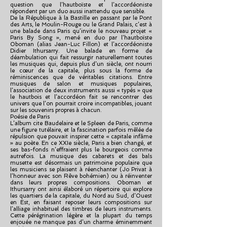
question que l’hautboïste et l’accordéoniste
répondent par un duo aussi inattendu que sensible.
De la République à la Bastille en passant par le Pont
des Arts, le Moulin-Rouge ou le Grand Palais, c’est à
une balade dans Paris qu’invite le nouveau projet «
Paris By Song », mené en duo par l’hautboïste
Oboman (alias Jean-Luc Fillon) et l’accordéoniste
Didier Ithursarry. Une balade en forme de
déambulation qui fait ressurgir naturellement toutes
les musiques qui, depuis plus d’un siècle, ont nourri
le cœur de la capitale, plus sous la forme de
réminiscences que de véritables citations. Entre
musiques de salon et musiques populaires,
l’association de deux instruments aussi « typés » que
le hautbois et l’accordéon fait se rencontrer des
univers que l’on pourrait croire incompatibles, jouant
sur les souvenirs propres à chacun.
Poésie de Paris
L’album cite Baudelaire et le Spleen de Paris, comme
une figure tutélaire, et la fascination parfois mêlée de
répulsion que pouvait inspirer cette « capitale infâme
» au poète. En ce XXIe siècle, Paris a bien changé, et
ses bas-fonds n’effraient plus le bourgeois comme
autrefois. La musique des cabarets et des bals
musette est désormais un patrimoine populaire que
les musiciens se plaisent à réenchanter (Jo Privat à
l’honneur avec son Rêve bohémien) ou à réinventer
dans leurs propres compositions. Oboman et
Ithursarry ont ainsi élaboré un répertoire qui explore
les quartiers de la capitale, du Nord au Sud, d’Ouest
en Est, en faisant reposer leurs compositions sur
l’alliage inhabituel des timbres de leurs instruments.
Cette pérégrination légère et la plupart du temps
enjouée ne manque pas d’un charme éminemment