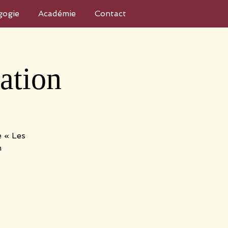
gogie
Académie
Contact
ation
e « Les
m