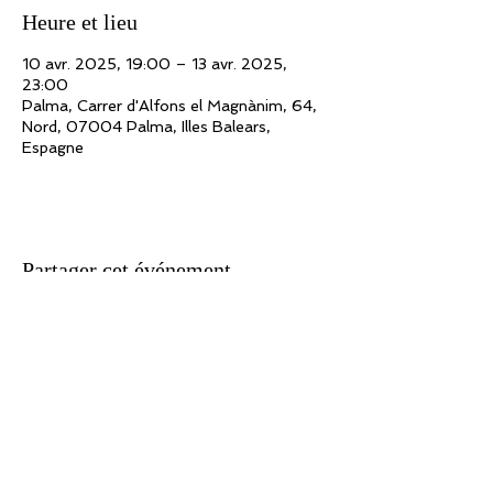
Heure et lieu
10 avr. 2025, 19:00 – 13 avr. 2025,
23:00
Palma, Carrer d'Alfons el Magnànim, 64,
Nord, 07004 Palma, Illes Balears,
Espagne
Partager cet événement
Association n° 09/41212152 - Siret
434 921 513 000 10
- APE 923 A
Licence 2 de Producteur de Spectacles n° 2-1021523
Siège social : 171, route de Marolles - 78670 Villennes/Seine
Rédaction : Webmaster
Traduction : Rachel Hirel
Pour toutes suggestions, informations, réactions concernant ce site,
écrivez à : adlib@jeanlucfillon.com Pour tous les textes et œuvres
présentés sur ce site : Copyright Ad Lib Production 2020 Tous droits
d'auteur des œuvres réservés. Sauf autorisation formelle écrite et
préalable, la reproduction ainsi que toute utilisation des œuvres autres
que la consultation individuelle et privée est interdite. Toute demande