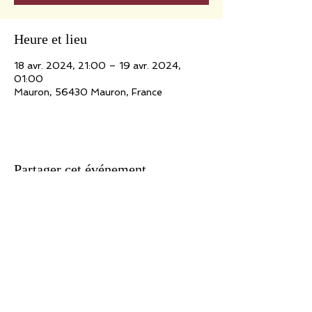
Heure et lieu
18 avr. 2024, 21:00 – 19 avr. 2024,
01:00
Mauron, 56430 Mauron, France
Partager cet événement
Association n° 09/41212152 - Siret
434 921 513 000 10
- APE 923 A
Licence 2 de Producteur de Spectacles n° 2-1021523
Siège social : 171, route de Marolles - 78670 Villennes/Seine
Rédaction : Webmaster
Traduction : Rachel Hirel
Pour toutes suggestions, informations, réactions concernant ce site,
écrivez à : adlib@jeanlucfillon.com Pour tous les textes et œuvres
présentés sur ce site : Copyright Ad Lib Production 2020 Tous droits
d'auteur des œuvres réservés. Sauf autorisation formelle écrite et
préalable, la reproduction ainsi que toute utilisation des œuvres autres
que la consultation individuelle et privée est interdite. Toute demande